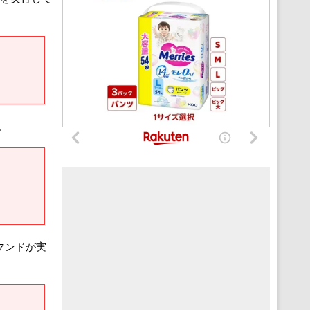
。
コマンドが実