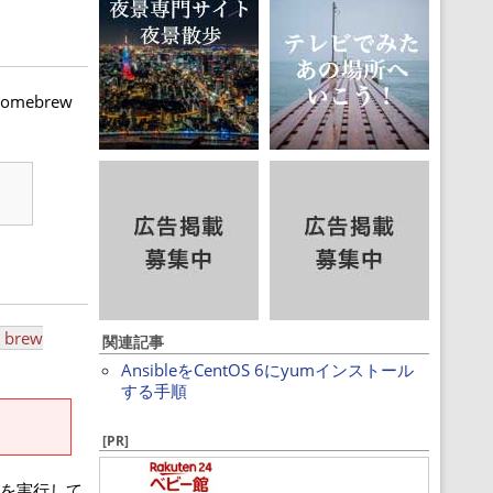
mebrew
brew
関連記事
AnsibleをCentOS 6にyumインストール
する手順
[PR]
を実行して