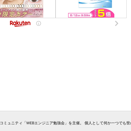
ジニア向けコミュニティ「WEBエンジニア勉強会」を主催。 個人として何か一つでも