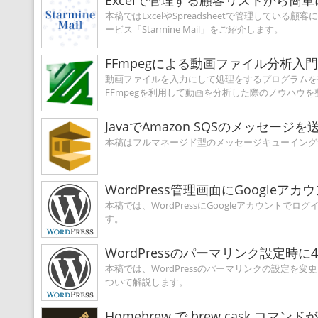
Excelで管理する顧客リストから簡単に
本稿ではExcelやSpreadsheetで管理し
ービス「Starmine Mail」をご紹介します。
FFmpegによる動画ファイル分析入門
動画ファイルを入力にして処理をするプログラムを書
FFmpegを利用して動画を分析した際のノウハウ
JavaでAmazon SQSのメッセー
本稿はフルマネージド型のメッセージキューイングサー
WordPress管理画面にGoogl
本稿では、WordPressにGoogleアカウントでロ
す。
WordPressのパーマリンク設定時
本稿では、WordPressのパーマリンクの設定を変更
ついて解説します。
Homebrew で brew cask 