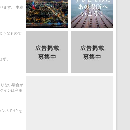
ります。 本稿
のようなもので
せず、
物足りない場合が
ラグインは利用
ンの PHP を