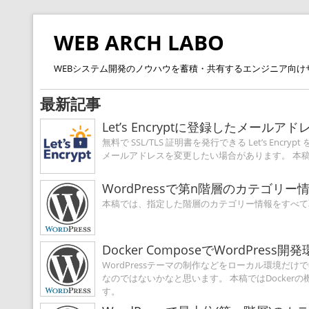
WEB ARCH LABO
WEBシステム開発のノウハウを蓄積・共有するエンジニア向け
最新記事
Let’s Encryptに登録したメール
無料で SSL/TLS 証明書を発行できる Let’s 
メールアドレスを変更したい場合があります。 本稿では
WordPressで第n階層のカテゴリ
本稿では、指定した階層のカテゴリー情報をすべて
Docker ComposeでWordPres
WordPressテーマの制作などをローカル環境だ
なのではないかなと思います。 本稿ではDockerの機能
す。