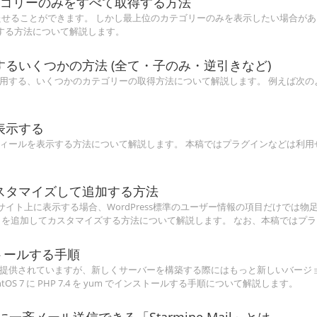
のカテゴリーのみをすべて取得する方法
を持たせることができます。 しかし最上位のカテゴリーのみを表示したい場合があ
得する方法について解説します。
得するいくつかの方法 (全て・子のみ・逆引きなど)
よく利用する、いくつかのカテゴリーの取得方法について解説します。 例えば次
を表示する
プロフィールを表示する方法について解説します。 本稿ではプラグインなどは利用
をカスタマイズして追加する方法
WEBサイト上に表示する場合、WordPress標準のユーザー情報の項目だけでは
ル項目を追加してカスタマイズする方法について解説します。 なお、本稿ではプ
ンストールする手順
P 5.4 が提供されていますが、新しくサーバーを構築する際にはもっと新しいバージョ
S 7 に PHP 7.4 を yum でインストールする手順について解説します。