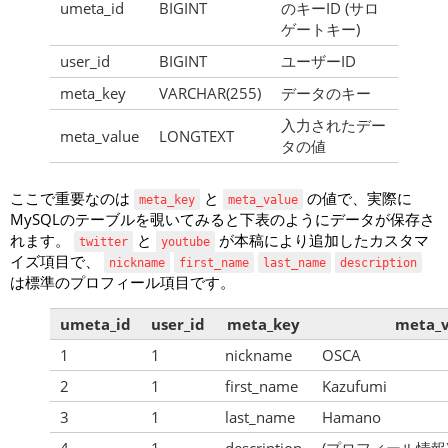
umeta_id
BIGINT
のキーID (サロ
ゲートキー)
user_id
BIGINT
ユーザーID
meta_key
VARCHAR(255)
データのキー
入力されたデー
meta_value
LONGTEXT
タの値
ここで重要なのは
と
の値で、実際に
meta_key
meta_value
MySQLのテーブルを覗いてみると下表のようにデータが保存さ
れます。
と
が本稿により追加したカスタマ
twitter
youtube
イズ項目で、
nickname
first_name
last_name
description
は標準のプロフィール項目です。
umeta_id
user_id
meta_key
meta_v
1
1
nickname
OSCA
2
1
first_name
Kazufumi
3
1
last_name
Hamano
4
1
description
(プロフィール情報