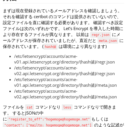
まずは現在登録されているメールアドレスを確認しましょう。
それを確認する certbot のコマンドは提供されていないので、
設定ファイルを直に確認する必要があります。 確認すべき設定
ファイルは次のいずれかです。 Let’s Encrypt を導入した時期に
より存在するファイルが異なります。 以前は
にメ
regr.json
ールアドレスが保存されていましたが、直近だと
に
meta.json
保存されています。 (
は環境により異なります)
hash値
/etc/letsencrypt/accounts/acme-
v01.api.letsencrypt.org/directory/(hash値)/regr.json
/etc/letsencrypt/accounts/acme-
v02.api.letsencrypt.org/directory/(hash値)/regr.json
/etc/letsencrypt/accounts/acme-
v01.api.letsencrypt.org/directory/(hash値)/meta.json
/etc/letsencrypt/accounts/acme-
v02.api.letsencrypt.org/directory/(hash値)/meta.json
ファイルを
コマンドなり
コマンドなりで開きま
cat
less
す。 するとJSONの中
に
もしくは
"register_to_eff":"hogemoge@hogemoge.net"
のような記述が
"contact": ["mailto: hogemoge@hogemoge.net"]