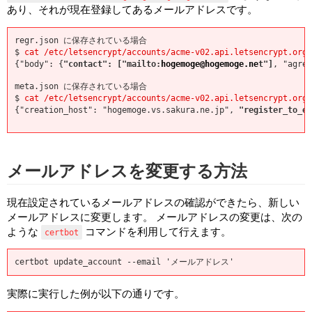
あり、それが現在登録してあるメールアドレスです。
regr.json に保存されている場合

$ 
cat /etc/letsencrypt/accounts/acme-v02.api.letsencrypt.org
{"body": {
"contact": ["mailto:
hogemoge@hogemoge.ne
t"]
, "agre
meta.json に保存されている場合

$ 
cat /etc/letsencrypt/accounts/acme-v02.api.letsencrypt.org
{"creation_host": "hogemoge.vs.sakura.ne.jp", 
"register_to_ef
メールアドレスを変更する方法
現在設定されているメールアドレスの確認ができたら、新しい
メールアドレスに変更します。 メールアドレスの変更は、次の
ような
コマンドを利用して行えます。
certbot
certbot update_account --email 'メールアドレス'
実際に実行した例が以下の通りです。