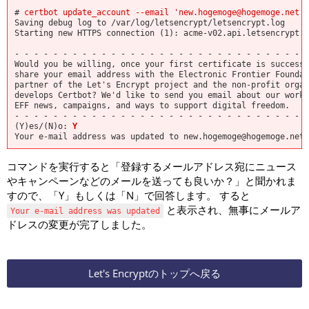
# 
certbot update_account --email 'new.hogemoge@hogemoge.net'
Saving debug log to /var/log/letsencrypt/letsencrypt.log

Starting new HTTPS connection (1): acme-v02.api.letsencrypt.o
- - - - - - - - - - - - - - - - - - - - - - - - - - - - - - -
Would you be willing, once your first certificate is successf
share your email address with the Electronic Frontier Foundat
partner of the Let's Encrypt project and the non-profit organ
develops Certbot? We'd like to send you email about our work 
EFF news, campaigns, and ways to support digital freedom.

- - - - - - - - - - - - - - - - - - - - - - - - - - - - - - -
(Y)es/(N)o: 
Y
コマンドを実行すると「登録するメールアドレス宛にニュース
やキャンペーンなどのメールを送っても良いか？」と聞かれま
すので、「Y」もしくは「N」で回答します。 すると
と表示され、無事にメールア
Your e-mail address was updated
ドレスの変更が完了しました。
Let's Encryptのトップへ戻る