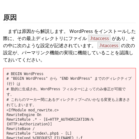
原因
まずは原因から解説します。 WordPress をインストールした
際に、その最上ディレクトリにファイル
.htaccess
があり、そ
の中に次のような設定が記述されています。
.htaccess
の次の
設定が、パーマリンク機能の実現に機能していることを認識し
ておいてください。
# BEGIN WordPress

# "BEGIN WordPress" から "END WordPress" までのディレクティブ 
(行) は

# 動的に生成され、WordPress フィルターによってのみ修正が可能で
す。

# これらのマーカー間にあるディレクティブへのいかなる変更も上書きさ
れてしまいます。

<IfModule mod_rewrite.c>

RewriteEngine On

RewriteRule .* - [E=HTTP_AUTHORIZATION:%
{HTTP:Authorization}]

RewriteBase /

RewriteRule ^index\.php$ - [L]

RewriteCond %{REQUEST_FILENAME} !-f
