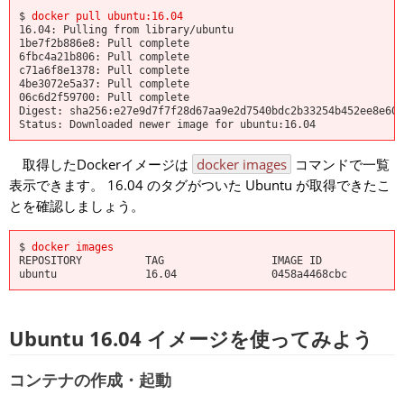
$
docker pull ubuntu:16.04
16.04: Pulling from library/ubuntu
1be7f2b886e8: Pull complete
6fbc4a21b806: Pull complete
c71a6f8e1378: Pull complete
4be3072e5a37: Pull complete
06c6d2f59700: Pull complete
Digest: sha256:e27e9d7f7f28d67aa9e2d7540bdc2b33254b452ee8e60f
Status: Downloaded newer image for ubuntu:16.04
取得したDockerイメージは
docker images
コマンドで一覧
表示できます。 16.04 のタグがついた Ubuntu が取得できたこ
とを確認しましょう。
$
docker images
REPOSITORY TAG IMAGE ID CR
ubuntu 16.04 0458a4468cbc 3 we
Ubuntu 16.04 イメージを使ってみよう
コンテナの作成・起動