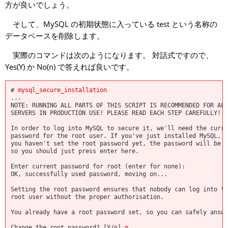
方が良いでしょう。
そして、MySQL の初期状態に入っている test という名称の
データベースを削除します。
実際のコマンドは次のようになります。 対話式ですので、
Yes(Y) か No(n) で答えれば良いです。
#
mysql_secure_installation
...
NOTE: RUNNING ALL PARTS OF THIS SCRIPT IS RECOMMENDED FOR ALL
SERVERS IN PRODUCTION USE! PLEASE READ EACH STEP CAREFULLY!
In order to log into MySQL to secure it, we'll need the curre
password for the root user. If you've just installed MySQL, a
you haven't set the root password yet, the password will be b
so you should just press enter here.
Enter current password for root (enter for none):
OK, successfully used password, moving on...
Setting the root password ensures that nobody can log into th
root user without the proper authorisation.
You already have a root password set, so you can safely answe
Change the root password? [Y/n]
n