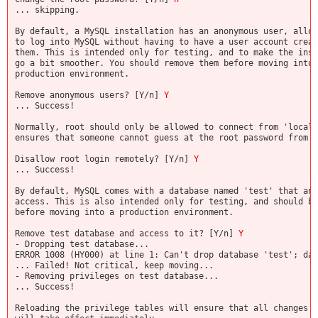
... skipping.
By default, a MySQL installation has an anonymous user, allow
to log into MySQL without having to have a user account creat
them. This is intended only for testing, and to make the inst
go a bit smoother. You should remove them before moving into 
production environment.
Remove anonymous users? [Y/n]
Y
... Success!
Normally, root should only be allowed to connect from 'localh
ensures that someone cannot guess at the root password from t
Disallow root login remotely? [Y/n]
Y
... Success!
By default, MySQL comes with a database named 'test' that any
access. This is also intended only for testing, and should be
before moving into a production environment.
Remove test database and access to it? [Y/n]
Y
- Dropping test database...
ERROR 1008 (HY000) at line 1: Can't drop database 'test'; dat
... Failed! Not critical, keep moving...
- Removing privileges on test database...
... Success!
Reloading the privilege tables will ensure that all changes m