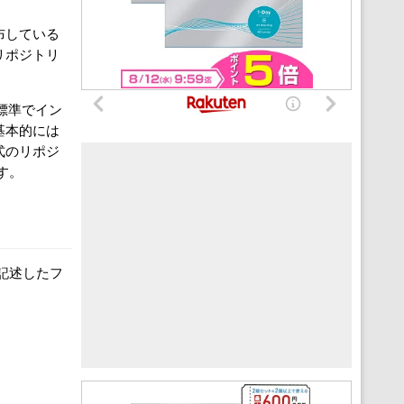
布している
リポジトリ
に標準でイン
基本的には
式のリポジ
す。
記述したフ