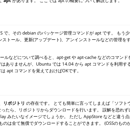
て
apt
があります。 ここでは apt の概要について解説します。
ている OS で、その debian のパッケージ管理コマンドが apt です。 も
アをインストール、更新(アップデート)、アンインストールなどの管理を
などについて調べると、apt-get や apt-cache などのコマン
ませんが、Ubuntu では 14.04 から apt コマンドを利用
 apt コマンドを覚えておけばOKです。
、
リポジトリ
の存在です。 とても簡単に言ってしまえば「ソフト
なったら、リポジトリからダウンロードを行います。 誤解を恐れず
ogle Play みたいなイメージでしょうか。 ただし AppStore などと違
ものは全て無償でダウンロードすることができます。 (OSSのもの