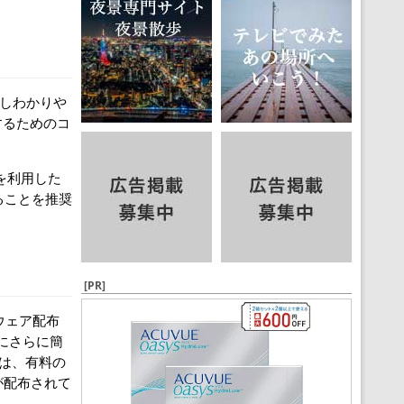
う少しわかりや
するためのコ
ドを利用した
することを推奨
[PR]
ウェア配布
にさらに簡
う点は、有料の
が配布されて