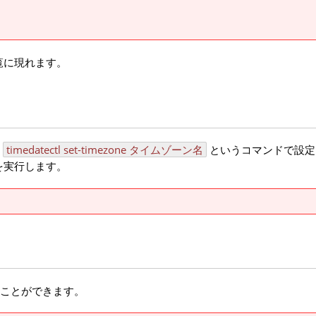
覧に現れます。
。
timedatectl set-timezone タイムゾーン名
というコマンドで設定
を実行します。
することができます。