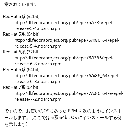
意されています。
RedHat 5系 (32bit)
http://dl.fedoraproject.org/pub/epel/5/i386/epel-
release-5-4.noarch.rpm
RedHat 5系 (64bit)
http://dl.fedoraproject.org/pub/epel/5/x86_64/epel-
release-5-4.noarch.rpm
RedHat 6系 (32bit)
http://dl.fedoraproject.org/pub/epel/6/i386/epel-
release-6-8.noarch.rpm
RedHat 6系 (64bit)
http://dl.fedoraproject.org/pub/epel/6/x86_64/epel-
release-6-8.noarch.rpm
RedHat 7系 (64bit)
http://dl.fedoraproject.org/pub/epel/7/x86_64/e/epel-
release-7-2.noarch.rpm
ですので、お使いのOSにあった RPM を次のようにインスト
ールします。 (ここでは 6系 64bit OS にインストールする例
を示します)