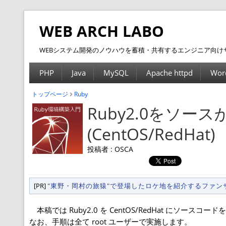
WEB ARCH LABO
WEBシステム開発のノウハウを蓄積・共有するエンジニア向け
PHP
Java
MySQL
Apache httpd
Wor
トップページ
Ruby
Ruby2.0をソ
(CentOS/RedHat)
投稿者 : OSCA
[PR]
"東野・岡村の旅猿"で登場したロケ地を紹介するファ
本稿では Ruby2.0 を CentOS/RedHat に
なお、手順は全て root ユーザーで実施します。