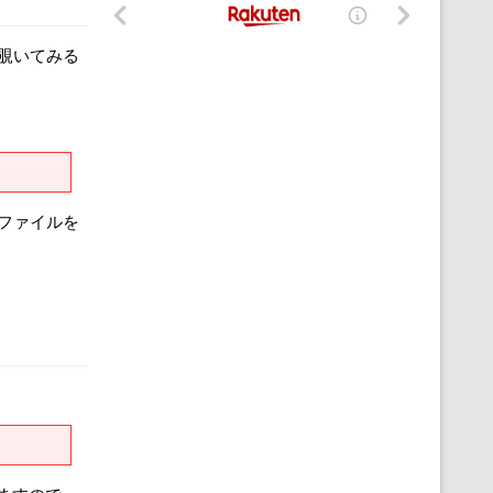
を覗いてみる
るファイルを
。