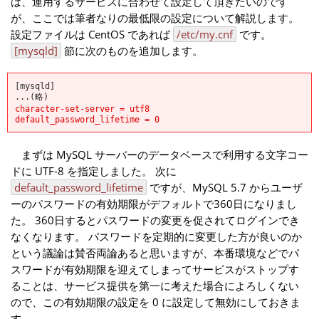
は、運用するサービスに合わせて設定して頂きたいのです
が、ここでは筆者なりの最低限の設定について解説します。
設定ファイルは CentOS であれば
/etc/my.cnf
です。
[mysqld]
節に次のものを追加します。
[mysqld]
...(略)
character-set-server = utf8
default_password_lifetime = 0
まずは MySQL サーバーのデータベースで利用する文字コー
ドに UTF-8 を指定しました。 次に
default_password_lifetime
ですが、MySQL 5.7 からユーザ
ーのパスワードの有効期限がデフォルトで360日になりまし
た。 360日するとパスワードの変更を促されてログインでき
なくなります。 パスワードを定期的に変更した方が良いのか
という議論は賛否両論あると思いますが、本番環境などでパ
スワードが有効期限を迎えてしまってサービスがストップす
ることは、サービス提供を第一に考えた場合によろしくない
ので、この有効期限の設定を 0 に設定して無効にしておきま
す。