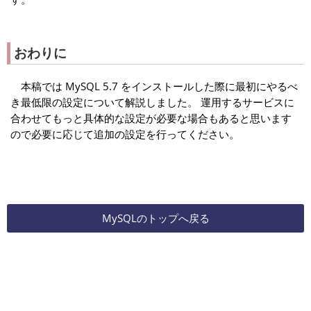
おわりに
本稿では MySQL 5.7 をインストールした際に最初にやるべ
き最低限の設定について解説しました。 運用するサービスに
合わせてもっと具体的な設定が必要な場合もあると思います
ので必要に応じて追加の設定を行ってください。
MySQLのトップへ戻る