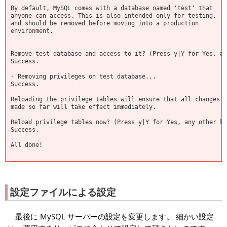
By default, MySQL comes with a database named 'test' that
anyone can access. This is also intended only for testing,
and should be removed before moving into a production
environment.
Remove test database and access to it? (Press y|Y for Yes, a
Success.
- Removing privileges on test database...
Success.
Reloading the privilege tables will ensure that all changes
made so far will take effect immediately.
Reload privilege tables now? (Press y|Y for Yes, any other k
Success.
All done!
設定ファイルによる設定
最後に MySQL サーバーの設定を変更します。 細かい設定