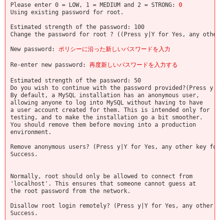
Please enter 0 = LOW, 1 = MEDIUM and 2 = STRONG:
0
Using existing password for root.
Estimated strength of the password: 100
Change the password for root ? ((Press y|Y for Yes, any other
New password:
ポリシーに沿った新しいパスワードを入力
Re-enter new password:
再度新しいパスワードを入力する
Estimated strength of the password: 50
Do you wish to continue with the password provided?(Press y|
By default, a MySQL installation has an anonymous user,
allowing anyone to log into MySQL without having to have
a user account created for them. This is intended only for
testing, and to make the installation go a bit smoother.
You should remove them before moving into a production
environment.
Remove anonymous users? (Press y|Y for Yes, any other key fo
Success.
Normally, root should only be allowed to connect from
'localhost'. This ensures that someone cannot guess at
the root password from the network.
Disallow root login remotely? (Press y|Y for Yes, any other 
Success.