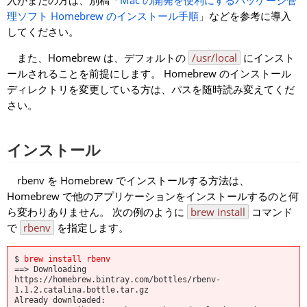
入がまだの方は、別稿「
Mac の開発を便利にするパッケージ管
理ソフト Homebrew のインストール手順
」などを参考に導入
してください。
また、Homebrew は、デフォルトの
/usr/local
にインスト
ールされることを前提にします。 Homebrew のインストール
ディレクトリを変更している方は、パスを随時読み変えてくだ
さい。
インストール
rbenv を Homebrew でインストールする方法は、
Homebrew で他のアプリケーションをインストールするのと何
ら変わりありません。 次の例のように
brew install
コマンド
で
rbenv
を指定します。
$ 
brew install rbenv
==> Downloading 
https://homebrew.bintray.com/bottles/rbenv-
1.1.2.catalina.bottle.tar.gz

Already downloaded: 