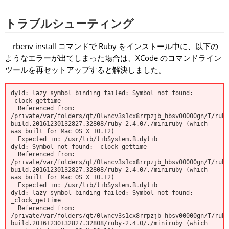
トラブルシューティング
rbenv install
コマンドで Ruby をインストール中に、以下の
ようなエラーが出てしまった場合は、XCode のコマンドライン
ツールを再セットアップすると解決しました。
dyld: lazy symbol binding failed: Symbol not found: 
_clock_gettime

  Referenced from: 
/private/var/folders/qt/0lwncv3s1cx8rrpzjb_hbsv00000gn/T/ruby
build.20161230132827.32808/ruby-2.4.0/./miniruby (which 
was built for Mac OS X 10.12)

  Expected in: /usr/lib/libSystem.B.dylib

dyld: Symbol not found: _clock_gettime

  Referenced from: 
/private/var/folders/qt/0lwncv3s1cx8rrpzjb_hbsv00000gn/T/ruby
build.20161230132827.32808/ruby-2.4.0/./miniruby (which 
was built for Mac OS X 10.12)

  Expected in: /usr/lib/libSystem.B.dylib

dyld: lazy symbol binding failed: Symbol not found: 
_clock_gettime

  Referenced from: 
/private/var/folders/qt/0lwncv3s1cx8rrpzjb_hbsv00000gn/T/ruby
build.20161230132827.32808/ruby-2.4.0/./miniruby (which 