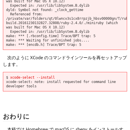
was built for Mac OS X 10.12)

  Expected in: /usr/lib/libSystem.B.dylib

dyld: Symbol not found: _clock_gettime

  Referenced from: 
/private/var/folders/qt/0lwncv3s1cx8rrpzjb_hbsv00000gn/T/ruby
build.20161230132827.32808/ruby-2.4.0/./miniruby (which 
was built for Mac OS X 10.12)

  Expected in: /usr/lib/libSystem.B.dylib

make: *** [.rbconfig.time] Trace/BPT trap: 5

make: *** Waiting for unfinished jobs....

次のように XCode のコマンドラインツールを再セットアップ
します。
$ 
xcode-select --install
xcode-select: note: install requested for command line 
おわりに
本稿では Homebrew で macOS に rbenv をインストールす