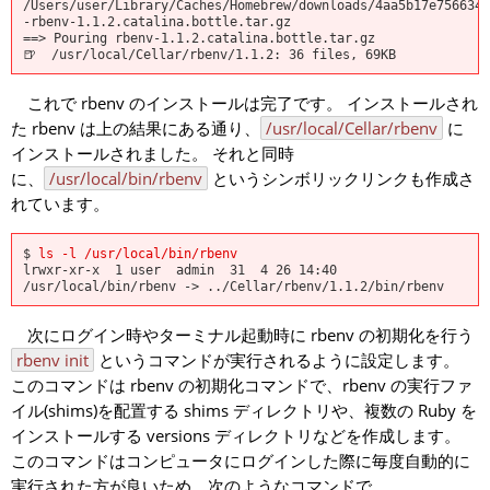
/Users/user/Library/Caches/Homebrew/downloads/4aa5b17e756634b
-rbenv-1.1.2.catalina.bottle.tar.gz

==> Pouring rbenv-1.1.2.catalina.bottle.tar.gz

これで rbenv のインストールは完了です。 インストールされ
た rbenv は上の結果にある通り、
/usr/local/Cellar/rbenv
に
インストールされました。 それと同時
に、
/usr/local/bin/rbenv
というシンボリックリンクも作成さ
れています。
$ 
ls -l /usr/local/bin/rbenv
lrwxr-xr-x  1 user  admin  31  4 26 14:40 
次にログイン時やターミナル起動時に rbenv の初期化を行う
rbenv init
というコマンドが実行されるように設定します。
このコマンドは rbenv の初期化コマンドで、rbenv の実行ファ
イル(shims)を配置する shims ディレクトリや、複数の Ruby を
インストールする versions ディレクトリなどを作成します。
このコマンドはコンピュータにログインした際に毎度自動的に
実行された方が良いため、次のようなコマンドで