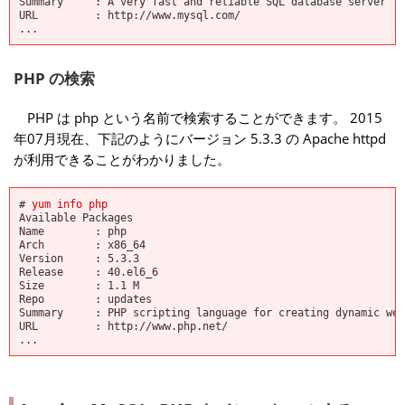
Summary : A very fast and reliable SQL database server
URL : http://www.mysql.com/
...
PHP の検索
PHP は php という名前で検索することができます。 2015
年07月現在、下記のようにバージョン 5.3.3 の Apache httpd
が利用できることがわかりました。
#
yum info php
Available Packages
Name : php
Arch : x86_64
Version : 5.3.3
Release : 40.el6_6
Size : 1.1 M
Repo : updates
Summary : PHP scripting language for creating dynamic web
URL : http://www.php.net/
...