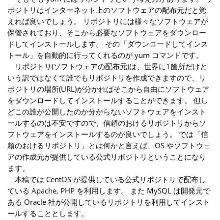
ポジトリはインターネット上のソフトウェアの配布元だと覚
えれば良いでしょう。 リポジトリには様々なソフトウェアが
保管されており、そこから必要なソフトウェアをダウンロー
ドしてインストールします。 その「ダウンロードしてインス
トール」を自動的に行ってくれるのが yum コマンドです。
リポジトリ(ソフトウェアの配布元)は、世界に1箇所だけと
いう訳ではなくて誰でもリポジトリを作成できますので、リ
ポジトリの場所(URL)が分かればそこから自由にソフトウェア
をダウンロードしてインストールすることができます。 但し
どこの誰が公開したのか分からないソフトウェアをインスト
ールするのは不安ですので、信頼のおけるリポジトリからソ
フトウェアをインストールするのが良いでしょう。 では「信
頼のおけるリポジトリ」とは何かと言えば、OS やソフトウェ
アの作成元が提供している公式リポジトリということになり
ます。
本稿では CentOS が提供している公式リポジトリで配布し
ている Apache, PHP を利用します。 また MySQL は開発元で
ある Oracle 社が公開しているリポジトリを利用してインスト
ールすることとします。