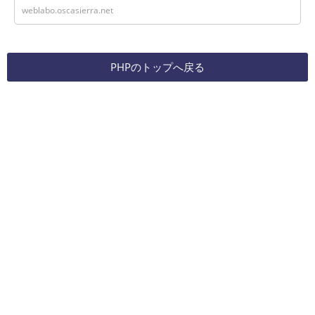
weblabo.oscasierra.net
PHPのトップへ戻る