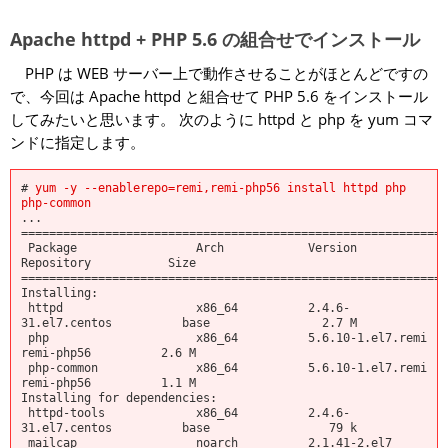
Apache httpd + PHP 5.6 の組合せでインストール
PHP は WEB サーバー上で動作させることがほとんどですの
で、今回は Apache httpd と組合せて PHP 5.6 をインストール
してみたいと思います。 次のように httpd と php を yum コマ
ンドに指定します。
# 
yum -y --enablerepo=remi,remi-php56 install httpd php 
php-common
...

=============================================================
 Package                 Arch            Version                      
Repository           Size

=============================================================
Installing:

 httpd                   x86_64          2.4.6-
31.el7.centos          base                2.7 M

 php                     x86_64          5.6.10-1.el7.remi            
remi-php56          2.6 M

 php-common              x86_64          5.6.10-1.el7.remi            
remi-php56          1.1 M

Installing for dependencies:

 httpd-tools             x86_64          2.4.6-
31.el7.centos          base                 79 k

 mailcap                 noarch          2.1.41-2.el7                 