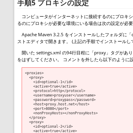
手順5 プロキシの設定
コンピュータがインターネットに接続するのにプロキシ
るのにプロキシが必要な環境にいる場合は次の設定が必要
Apache Maven 3.2.5 をインストールしたフォルダに
ストエディタで開きます。 (上記の手順でインストールし
開いた settings.xml の94行目程に「proxy」
をはずしてください。 コメントを外したら以下のように
<proxies>

  <proxy>

    <id>optional-1</id>

    <active>true</active>

    <protocol>http</protocol>

    <username>proxyuser</username>

    <password>proxypass</password>

    <host>proxy.host.net</host>

    <port>8080</port>

    <nonProxyHosts></nonProxyHosts>

  </proxy>

  <proxy>

    <id>optional-2</id>

    <active>true</active>
