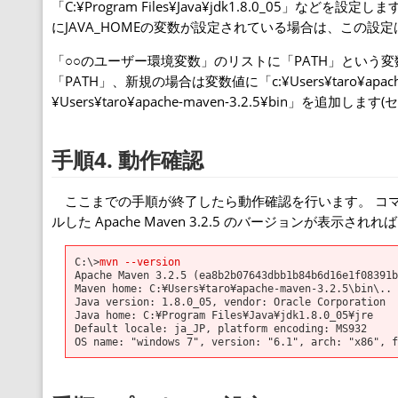
「C:¥Program Files¥Java¥jdk1.8.0_05
にJAVA_HOMEの変数が設定されている場合は、この設
「○○のユーザー環境変数」のリストに「PATH」という
「PATH」、新規の場合は変数値に「c:¥Users¥taro¥apac
¥Users¥taro¥apache-maven-3.2.5¥bin」を追加
手順4. 動作確認
ここまでの手順が終了したら動作確認を行います。 コマ
ルした Apache Maven 3.2.5 のバージョンが表示さ
C:\>
mvn --version
Apache Maven 3.2.5 (ea8b2b07643dbb1b84b6d16e1f08391b
Maven home: C:¥Users¥taro¥apache-maven-3.2.5\bin\..

Java version: 1.8.0_05, vendor: Oracle Corporation

Java home: C:¥Program Files¥Java¥jdk1.8.0_05¥jre

Default locale: ja_JP, platform encoding: MS932

OS name: "windows 7", version: "6.1", arch: "x86", f