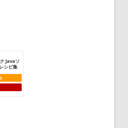
ク Javaソ
レシピ集
る