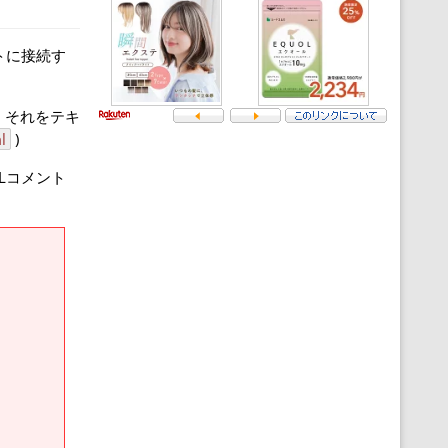
トに接続す
で、それをテキ
l
)
MLコメント