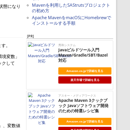
Mavenを利用したSAStrutsプロジェクト
状態になり
の初め方
Apache MavenをmacOSにHomebrewで
インストールする手順
[PR]
ます。
秀和システム
Javaビルドツール入門
Maven/Gradle/SBT/Bazel
「環境変数」
対応
ックして
Amazon.co.jpで詳細を見る
楽天市場で詳細を見る
アスキー・メディアワークス
Apache Maven 3クックブ
ック Javaソフトウェア開発
のための特選レシピ集
Amazon.co.jpで詳細を見る
E」、変数値