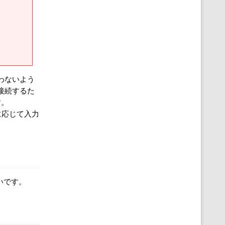
まわないよう
に接続するた
す。
に応じて入力
幸いです。