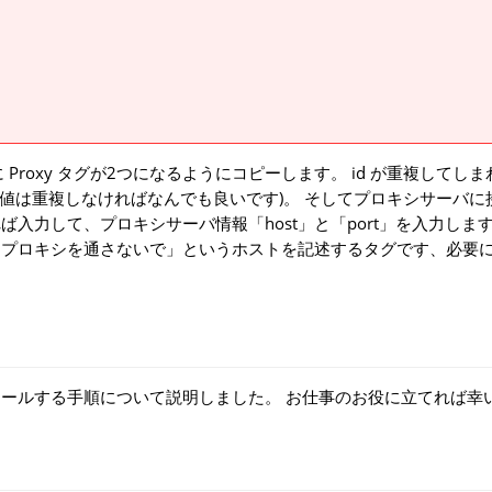
うに Proxy タグが2つになるようにコピーします。 id が重複してし
2 と設定します(値は重複しなければなんでも良いです)。 そしてプロキシサーバ
あれば入力して、プロキシサーバ情報「host」と「port」を入力しま
だけは、プロキシを通さないで」というホストを記述するタグです、必要
ンにインストールする手順について説明しました。 お仕事のお役に立てれば