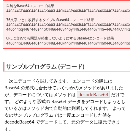
単純なBase64エンコード結果
44GC44GE44GG44GI44GK44GL44GN44GP44GR44GT44GV44GX44GZ44Gb44Gd4
76文字ごとに改行するタイプのBase64エンコード結果
44GC44GE44GG44GI44GK44GL44GN44GP44GR44GT44GV44GX44GZ44Gb44Gd4
44Go44Gq44Gr44Gs44Gt44Gu44Gv44Gy44G144G444G744G+44G/44KA44KB4
URLに含めても問題が発生しないようにするBase64エンコード結果
44GC44GE44GG44GI44GK44GL44GN44GP44GR44GT44GV44GX44GZ44Gb44Gd4
サンプルプログラム (デコード)
次にデコードを試してみます。 エンコードの際には
Base64 の形式に合わせていくつかのメソッドがありました
が、デコードについてはメソッドは
decodeBase64
だけで
す。 どのような形式の Base64 データをデコードしようとし
ているかはメソッド内で自動的に判断してくれます。 よって
次のサンプルプログラムでは一度エンコードした値を
decodeBase64 でデコードして、元のデータに復元できま
す。