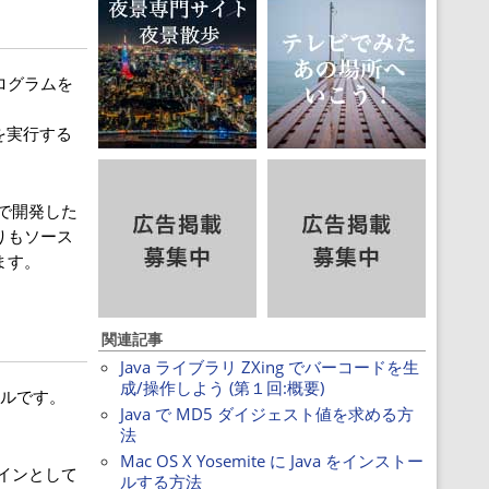
ログラムを
ムを実行する
で開発した
りもソース
ます。
関連記事
Java ライブラリ ZXing でバーコードを生
成/操作しよう (第１回:概要)
ールです。
Java で MD5 ダイジェスト値を求める方
法
Mac OS X Yosemite に Java をインストー
グインとして
ルする方法