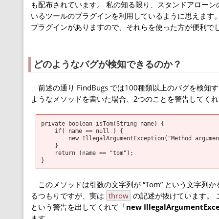
も配布されています。 私の知る限り、スタンドアローンの 
いるツールのプラグインを利用しているように思えます。 FindBugs には、E
プラグインがありますので、それらを使った方が便利で
どのようなバグが検知できるのか？
前述の通り FindBugs では100種類以上のバグを
ようなメソッドを書いた場合、2つのことを警告してくれ
private boolean isTom(String name) {
if( name == null ) {
new IllegalArgumentException("Method argument 
}
return (name == "tom");
}
このメソッドは引数の文字列が “Tom” という文字列か
るつもりですが、実は
throw
の記述が抜けています。 これにより
という警告を出してくれて「
new IllegalArgument
ます。