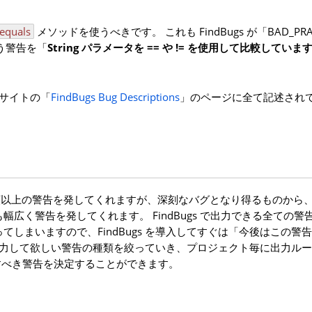
equals
メソッドを使うべきです。 これも FindBugs が「BAD_PRACT
という警告を「
String パラメータを == や != を使用して比較していま
式サイトの「
FindBugs Bug Descriptions
」のページに全て記述され
100種類以上の警告を発してくれますが、深刻なバグとなり得るものから
広く警告を発してくれます。 FindBugs で出力できる全ての警
しまいますので、FindBugs を導入してすぐは「今後はこの警
 に出力して欲しい警告の種類を絞っていき、プロジェクト毎に出力ル
出力すべき警告を決定することができます。