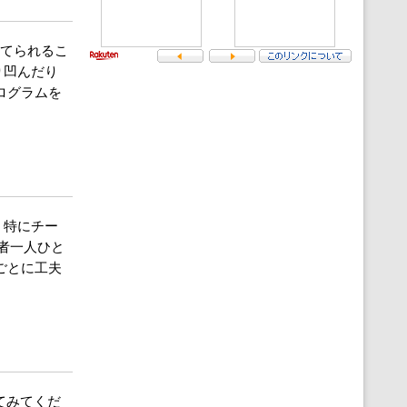
育てられるこ
り凹んだり
ログラムを
、特にチー
者一人ひと
トごとに工夫
してみてくだ