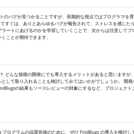
ダクトのバグが見つかることですが、長期的な視点ではプログラマを
を導入してすぐは、ありとあらゆるバグが報告されて、ストレスを感じた
ことをアラートにあげるのかを学習していくことで、次からは注意してプ
いくことが期待できます。
うか？ どんな規模の開発にでも導入するメリットがあると思いますが
ルとして取り入れることも検討してみてはいかがでしょうか。 開発
、FindBugsの結果もソースレビューの対象にするなど、プロジェク
va プログラムの品質担保のために、ぜひ FindBugs の導入を検討