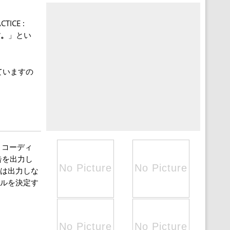
ICE :
す。
」とい
ていますの
、コーディ
告を出力し
告は出力しな
ールを決定す