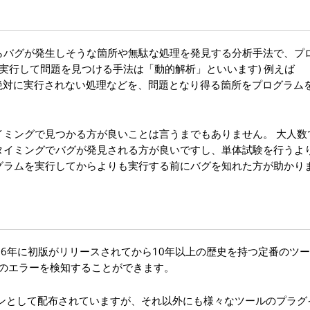
バグが発生しそうな箇所や無駄な処理を発見する分析手法で、プ
実行して問題を見つける手法は「動的解析」といいます) 例えば
ある箇所や、絶対に実行されない処理などを、問題となり得る箇所をプログラ
ミングで見つかる方が良いことは言うまでもありません。 大人数
タイミングでバグが発見される方が良いですし、単体試験を行うよ
グラムを実行してからよりも実行する前にバグを知れた方が助かり
で、2006年に初版がリリースされてから10年以上の歴史を持つ定番のツ
種類以上のエラーを検知することができます。
ーションとして配布されていますが、それ以外にも様々なツールのプラ