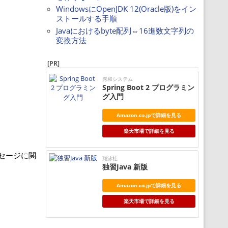
WindowsにOpenJDK 12(Oracle版)をイン
ストールする手順
Javaにおけるbyte配列⇔16進数文字列の
変換方法
[PR]
秀和システム
Spring Boot 2 プログラミン
グ入門
Amazon.co.jpで詳細を見る
楽天市場で詳細を見る
セージに関
翔泳社
独習Java 新版
Amazon.co.jpで詳細を見る
楽天市場で詳細を見る