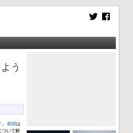
しよう
す。
前回
は
ィについて解