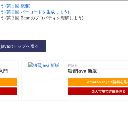
う (第１回:概要)
しよう (第２回:バーコードを生成しよう)
しよう (第３回:Beanのプロパティを理解しよう)
Javaのトップへ戻る
翔泳社
グ入門
独習Java 新版
Amazon.co.jpで詳細を見
楽天市場で詳細を見る