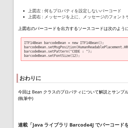
上図左 : 何もプロパティを設定しないバーコード
上図右 : メッセージを上に、メッセージのフォントサイズを大
上図右のバーコードを出力するソースコードは次のよう
ITF14Bean barcodeBean = new ITF14Bean();
barcodeBean.setMsgPosition(HumanReadablePlacement.HR
barcodeBean.setPattern("CODE : ");
barcodeBean.setFontSize(12);
おわりに
今回は Bean クラスのプロパティについて解説とサン
(執筆中)
連載「Java ライブラリ Barcode4J でバーコー