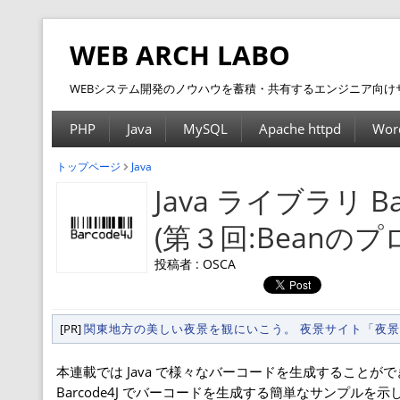
WEB ARCH LABO
WEBシステム開発のノウハウを蓄積・共有するエンジニア向け
PHP
Java
MySQL
Apache httpd
Wor
トップページ
Java
Java ライブラリ 
(第３回:Beanの
投稿者 : OSCA
[PR]
関東地方の美しい夜景を観にいこう。 夜景サイト「夜
本連載では Java で様々なバーコードを生成することができ
Barcode4J でバーコードを生成する簡単なサンプルを示し