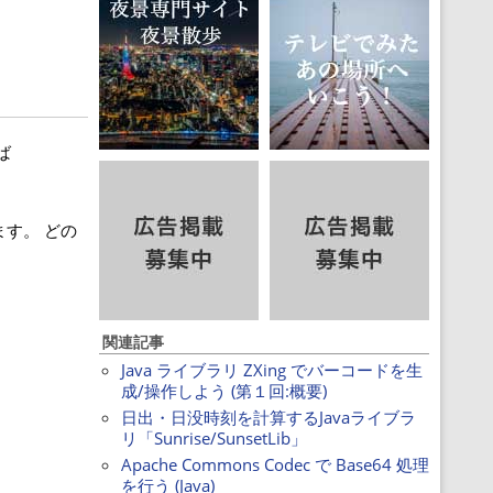
ば
ます。 どの
関連記事
Java ライブラリ ZXing でバーコードを生
成/操作しよう (第１回:概要)
日出・日没時刻を計算するJavaライブラ
リ「Sunrise/SunsetLib」
Apache Commons Codec で Base64 処理
を行う (Java)