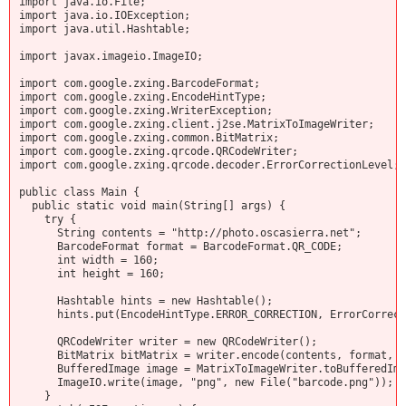
import java.io.File;
import java.io.IOException;
import java.util.Hashtable;
import javax.imageio.ImageIO;
import com.google.zxing.BarcodeFormat;
import com.google.zxing.EncodeHintType;
import com.google.zxing.WriterException;
import com.google.zxing.client.j2se.MatrixToImageWriter;
import com.google.zxing.common.BitMatrix;
import com.google.zxing.qrcode.QRCodeWriter;
import com.google.zxing.qrcode.decoder.ErrorCorrectionLevel;
public class Main {
public static void main(String[] args) {
try {
String contents = "http://photo.oscasierra.net";
BarcodeFormat format = BarcodeFormat.QR_CODE;
int width = 160;
int height = 160;
Hashtable
hints = new Hashtable
();
hints.put(EncodeHintType.ERROR_CORRECTION, ErrorCorrect
QRCodeWriter writer = new QRCodeWriter();
BitMatrix bitMatrix = writer.encode(contents, format, wi
BufferedImage image = MatrixToImageWriter.toBufferedImag
ImageIO.write(image, "png", new File("barcode.png"));
}