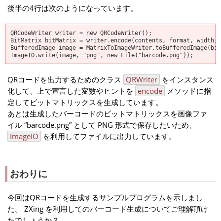
後半の4行は次のようになっています。
QRCodeWriter writer = new QRCodeWriter();
BitMatrix bitMatrix = writer.encode(contents, format, width, 
BufferedImage image = MatrixToImageWriter.toBufferedImage(bit
ImageIO.write(image, "png", new File("barcode.png"));
QRコードを出力するためのクラス
QRWriter
をインスタンス
化して、上で宣言した変数やヒントを
encode
メソッドに指
定してビットマトリックスを生成しています。
あとは生成したバーコードのビットマトリックスを画像ファ
イル “barcode.png” として PNG 形式で保存したいため、
ImageIO
を利用してファイルに出力しています。
おわりに
今回はQRコードを生成するサンプルプログラムを示しまし
た。 ZXing を利用してのバーコード生成についてご理解頂け
たでしょうか？