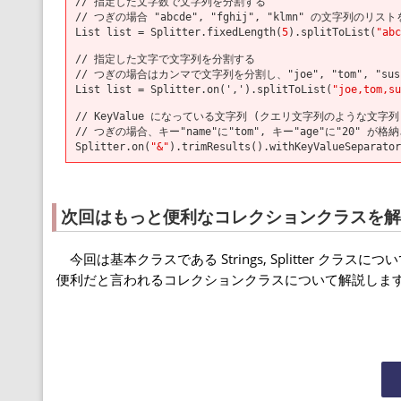
// 指定した文字数で文字列を分割する
// つぎの場合 "abcde", "fghij", "klmn" の文字列のリ
List list = Splitter.fixedLength(
5
).splitToList(
"abc
// 指定した文字で文字列を分割する
// つぎの場合はカンマで文字列を分割し、"joe", "tom", "s
List list = Splitter.on(',').splitToList(
"joe,tom,su
// KeyValue になっている文字列 (クエリ文字列のような文字
// つぎの場合、キー"name"に"tom", キー"age"に"20" が
Splitter.on(
"&"
).trimResults().withKeyValueSeparator
次回はもっと便利なコレクションクラスを解
今回は基本クラスである Strings, Splitter クラス
便利だと言われるコレクションクラスについて解説します。