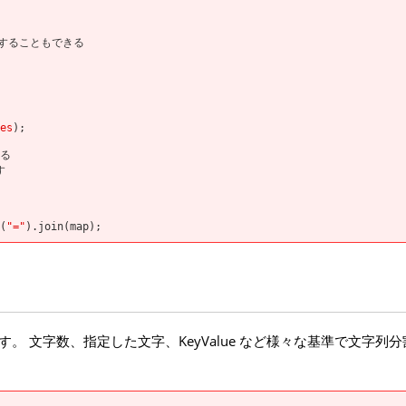
ップすることもできる
es
);
きる
す
(
"="
).join(map);
です。 文字数、指定した文字、KeyValue など様々な基準で文字列