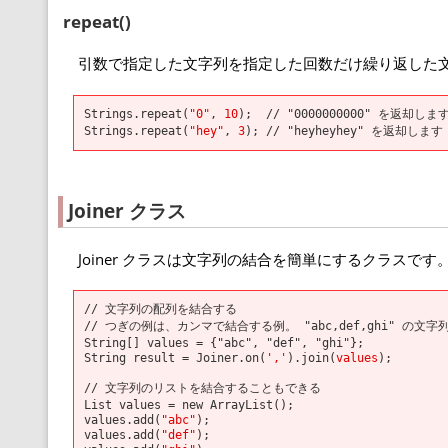
repeat()
引数で指定した文字列を指定した回数だけ繰り返した
Strings.repeat(
"0"
,
10
); // "0000000000" を返却しま
Strings.repeat(
"hey"
,
3
); // "heyheyhey" を返却します
Joiner クラス
Joiner クラスは文字列の結合を簡単にするクラスで
// 文字列の配列を結合する
// つぎの例は、カンマで結合する例。 "abc,def,ghi" の文
String[] values = {"abc", "def", "ghi"};
String result = Joiner.on(
','
).join(
values
);
// 文字列のリストを結合することもできる
List
values = new ArrayList
();
values.add(
"abc"
);
values.add(
"def"
);