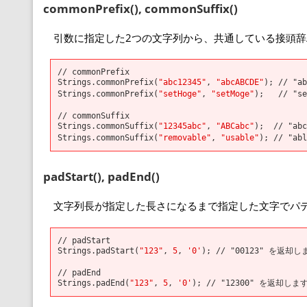
commonPrefix(), commonSuffix()
引数に指定した2つの文字列から、共通している接頭辞
// commonPrefix
Strings.commonPrefix(
"abc12345"
,
"abcABCDE"
); // "
Strings.commonPrefix(
"setHoge"
,
"setMoge"
); // "s
// commonSuffix
Strings.commonSuffix(
"12345abc"
,
"ABCabc"
); // "a
Strings.commonSuffix(
"removable"
,
"usable"
); // "a
padStart(), padEnd()
文字列長が指定した長さになるまで指定した文字でパデ
// padStart
Strings.padStart(
"123"
,
5
,
'0'
); // "00123" を返却し
// padEnd
Strings.padEnd(
"123"
,
5
,
'0'
); // "12300" を返却しま