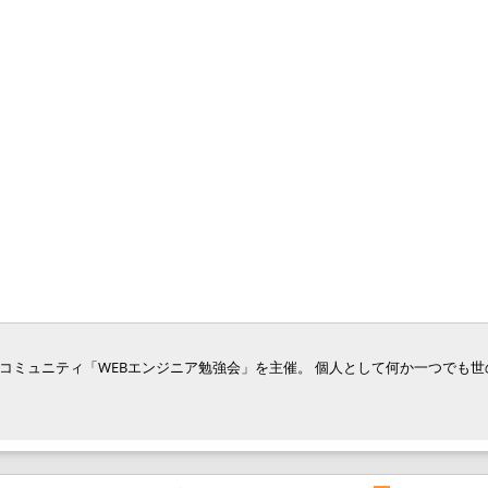
ジニア向けコミュニティ「WEBエンジニア勉強会」を主催。 個人として何か一つでも