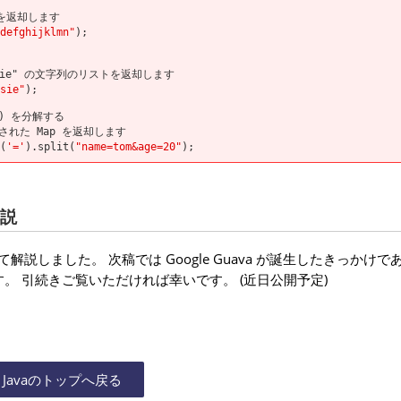
ストを返却します
defghijklmn"
);
usie" の文字列のリストを返却します
sie"
);
列) を分解する
格納された Map を返却します
(
'='
).split(
"name=tom&age=20"
);
説
について解説しました。 次稿では Google Guava が誕生したきっかけ
 引続きご覧いただければ幸いです。 (近日公開予定)
Javaのトップへ戻る