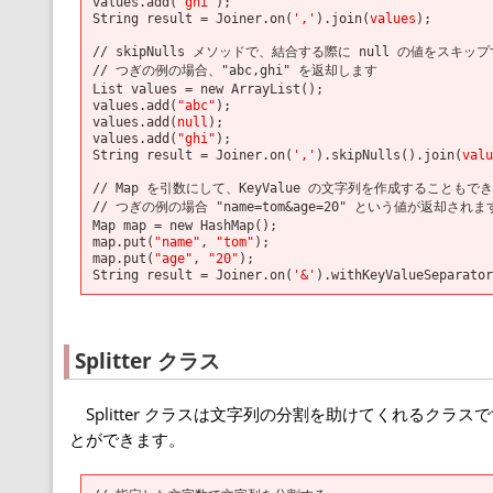
values.add(
"ghi"
);
String result = Joiner.on(
','
).join(
values
);
// skipNulls メソッドで、結合する際に null の値をスキ
// つぎの例の場合、"abc,ghi" を返却します
List
values = new ArrayList
();
values.add(
"abc"
);
values.add(
null
);
values.add(
"ghi"
);
String result = Joiner.on(
','
).skipNulls().join(
valu
// Map を引数にして、KeyValue の文字列を作成することもで
// つぎの例の場合 "name=tom&age=20" という値が返却されま
Map
map = new HashMap
();
map.put(
"name"
,
"tom"
);
map.put(
"age"
,
"20"
);
String result = Joiner.on(
'&'
).withKeyValueSeparator
Splitter クラス
Splitter クラスは文字列の分割を助けてくれるクラス
とができます。