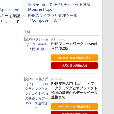
拡張子.htmlでPHPを実行させる方法
(Apache httpd)
 Application
PHPのライブラリ管理ツール
からキーを確認
「Composer」入門
をクリックして
[PR]
秀和システム
PHPフレームワーク Laravel
入門 第2版
Amazon.co.jpで詳細を見る
楽天市場で詳細を見る
技術評論社
PHP本格入門［上］ ～プ
ログラミングとオブジェクト
指向の基礎からデータベース
連携まで
Amazon.co.jpで詳細を見る