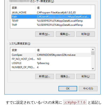
すでに設定されているパスの末尾に
;c:¥php-7.1.6
と追記し