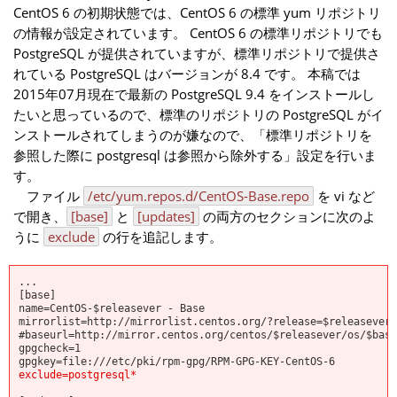
CentOS 6 の初期状態では、CentOS 6 の標準 yum リポジトリ
の情報が設定されています。 CentOS 6 の標準リポジトリでも
PostgreSQL が提供されていますが、標準リポジトリで提供さ
れている PostgreSQL はバージョンが 8.4 です。 本稿では
2015年07月現在で最新の PostgreSQL 9.4 をインストールし
たいと思っているので、標準のリポジトリの PostgreSQL がイ
ンストールされてしまうのが嫌なので、「標準リポジトリを
参照した際に postgresql は参照から除外する」設定を行いま
す。
ファイル
/etc/yum.repos.d/CentOS-Base.repo
を vi など
で開き、
[base]
と
[updates]
の両方のセクションに次のよ
うに
exclude
の行を追記します。
...
[base]
name=CentOS-$releasever - Base
mirrorlist=http://mirrorlist.centos.org/?release=$releasever&
#baseurl=http://mirror.centos.org/centos/$releasever/os/$base
gpgcheck=1
gpgkey=file:///etc/pki/rpm-gpg/RPM-GPG-KEY-CentOS-6
exclude=postgresql*