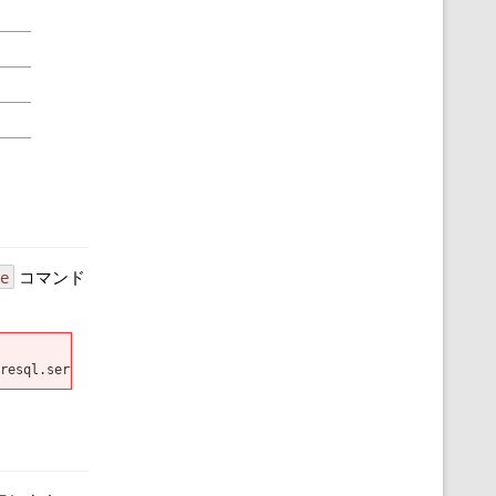
le
コマンド
resql.service.