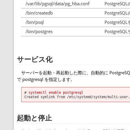
/var/lib/pgsql/data/pg_hba.conf
Postgre
/bin/createdb
Postgr
/bin/psql
Postgre
/bin/postgres
PostgreS
サービス化
サーバーを起動・再起動した際に、自動的に PostgreS
で postgresql を指定します。
#
systemctl enable postgresql
Created symlink from /etc/systemd/system/multi-user.
起動と停止