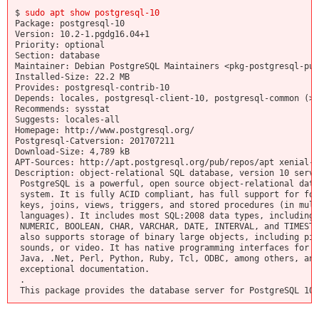
$
sudo apt show postgresql-10
Package: postgresql-10
Version: 10.2-1.pgdg16.04+1
Priority: optional
Section: database
Maintainer: Debian PostgreSQL Maintainers <pkg-postgresql-pub
Installed-Size: 22.2 MB
Provides: postgresql-contrib-10
Depends: locales, postgresql-client-10, postgresql-common (>=
Recommends: sysstat
Suggests: locales-all
Homepage: http://www.postgresql.org/
Postgresql-Catversion: 201707211
Download-Size: 4,789 kB
APT-Sources: http://apt.postgresql.org/pub/repos/apt xenial-p
Description: object-relational SQL database, version 10 serve
PostgreSQL is a powerful, open source object-relational data
system. It is fully ACID compliant, has full support for for
keys, joins, views, triggers, and stored procedures (in mult
languages). It includes most SQL:2008 data types, including 
NUMERIC, BOOLEAN, CHAR, VARCHAR, DATE, INTERVAL, and TIMESTA
also supports storage of binary large objects, including pic
sounds, or video. It has native programming interfaces for C
Java, .Net, Perl, Python, Ruby, Tcl, ODBC, among others, and
exceptional documentation.
.
This package provides the database server for PostgreSQL 10.