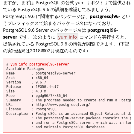
ますが、まずは PostgreSQL の公式 yum リポジトリで提供され
ている PostgreSQL 9.6 の詳細を確認してみましょう。
PostgreSQL 9.6 に関連するパッケージは、
postgresql96-
とい
うプレフィックスで始まるパッケージ名になっており、
PostgreSQL 9.6 Server のパッケージ名は
postgresql96-
server
です。 次のように
yum info
コマンドを実行すると、
提供されている PostgreSQL 9.6 の情報が閲覧できます。 (下記
の実行結果は2018年02月現在のものです)
#
yum info postgresql96-server
Available Packages
Name : postgresql96-server
Arch : x86_64
Version : 9.6.7
Release : 1PGDG.rhel7
Size : 4.3 M
Repo : pgdg96/7/x86_64
Summary : The programs needed to create and run a Postgre
URL : http://www.postgresql.org/
License : PostgreSQL
Description : PostgreSQL is an advanced Object-Relational da
: The postgresql96-server package contains the progr
: and run a PostgreSQL server, which will in turn a
: and maintain PostgreSQL databases.