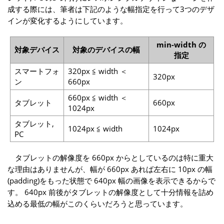
成する際には、筆者は下記のような幅指定を行って3つのデザ
インが変化するようにしています。
min-width の
対象デバイス
対象のデバイスの幅
指定
スマートフォ
320px ≦ width ＜
320px
ン
660px
660px ≦ width ＜
タブレット
660px
1024px
タブレット,
1024px ≦ width
1024px
PC
タブレットの解像度を 660px からとしているのは特に重大
な理由はありませんが、幅が 660px あれば左右に 10px の幅
(padding)をもった状態で 640px 幅の画像を表示できるからで
す。 640px 前後がタブレットの解像度として十分情報を詰め
込める最低の幅がこのくらいだろうと思っています。