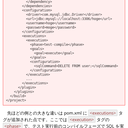
          </dependency>

        </dependencies>

        <configuration>

          <driver>com.mysql.jdbc.Driver</driver>

          <url>jdbc:mysql://localhost:3306/hoge</url>

          <username>hoge</username>

          <password>moge</password>

        </configuration>

        <executions>

          <execution>

            <phase>test-compile</phase>

            <goals>

              <goal>execute</goal>

            </goals>

            <configuration>

              <sqlCommand>DELETE FROM user;</sqlCommand>

            </configuration>

          </execution>

          ...

        </executions>

      </plugin>

    </plugins>

  </build>

先ほどの例との大きな違いは pom.xml に
<executions>
タ
グが追加された点です。ここでは
<execution>
タグの
<phase>
で、テスト実行前のコンパイルフェーズで SQL を実