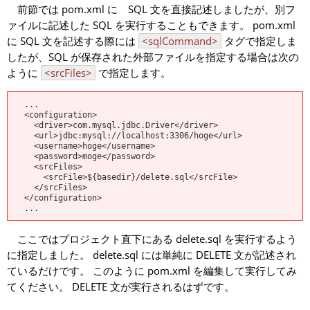
前節では pom.xml に SQL 文を直接記述しましたが、別フ
ァイルに記述した SQL を実行することもできます。 pom.xml
に SQL 文を記述する際には
<sqlCommand>
タグで指定しま
したが、SQL が保存された外部ファイルを指定する場合は次の
ように
<srcFiles>
で指定します。
  ...

  <configuration>

    <driver>com.mysql.jdbc.Driver</driver>

    <url>jdbc:mysql://localhost:3306/hoge</url>

    <username>hoge</username>

    <password>moge</password>

    <srcFiles>

      <srcFile>${basedir}/delete.sql</srcFile>

    </srcFiles>

  </configuration>

ここではプロジェクト直下にある delete.sql を実行するよう
に指定しました。 delete.sql には単純に DELETE 文が記述され
ているだけです。 このように pom.xml を編集して実行してみ
てください。 DELETE 文が実行されるはずです。